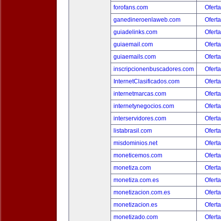
forofans.com
Oferta
ganedineroenlaweb.com
Oferta
guiadelinks.com
Oferta
guiaemail.com
Oferta
guiaemails.com
Oferta
inscripcionenbuscadores.com
Oferta
InternetClasificados.com
Oferta
internetmarcas.com
Oferta
internetynegocios.com
Oferta
interservidores.com
Oferta
listabrasil.com
Oferta
misdominios.net
Oferta
moneticemos.com
Oferta
monetiza.com
Oferta
monetiza.com.es
Oferta
monetizacion.com.es
Oferta
monetizacion.es
Oferta
monetizado.com
Oferta