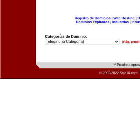
Registro de Dominios
|
Web Hosting
|
D
Dominios Expirados
|
Industrias
|
Indu
Categorías de Dominio:
[Pág. princi
** Precios expre
© 2002/2022 Solo10.com