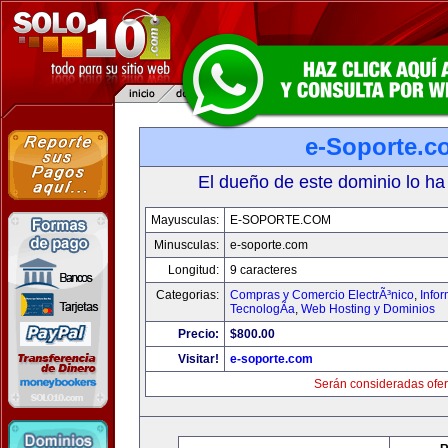
e-Soporte.c
El dueño de este dominio lo ha
Mayusculas:
E-SOPORTE.COM
Minusculas:
e-soporte.com
Longitud:
9 caracteres
Categorias:
Compras y Comercio ElectrÃ³nico
,
Info
TecnologÃ­a
,
Web Hosting y Dominios
Precio:
$800.00
Visitar!
e-soporte.com
Serán consideradas ofer