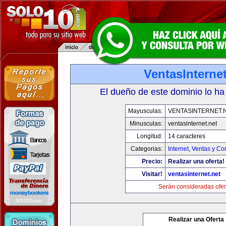
VentasInternet
El dueño de este dominio lo ha
Mayusculas:
VENTASINTERNET.
Minusculas:
ventasinternet.net
Longitud:
14 caracteres
Categorias:
Internet
,
Ventas y Co
Precio:
Realizar una oferta!
Visitar!
ventasinternet.net
Serán consideradas ofer
Realizar una Oferta