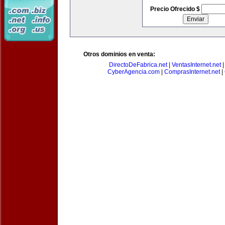
Precio Ofrecido $
Otros dominios en venta:
DirectoDeFabrica.net
|
VentasInternet.net
CyberAgencia.com
|
ComprasInternet.net
|