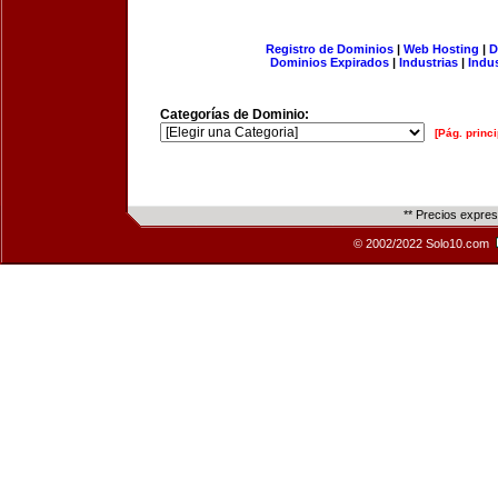
Registro de Dominios
|
Web Hosting
|
D
Dominios Expirados
|
Industrias
|
Indu
Categorías de Dominio:
[Pág. princi
** Precios expre
© 2002/2022 Solo10.com