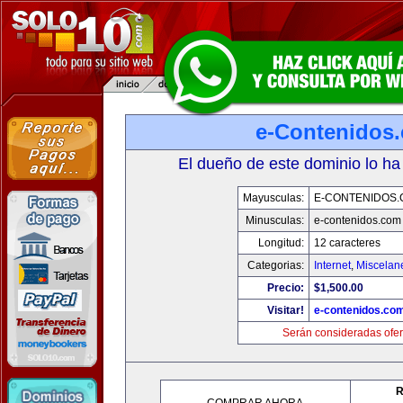
e-Contenidos
El dueño de este dominio lo ha
Mayusculas:
E-CONTENIDOS
Minusculas:
e-contenidos.com
Longitud:
12 caracteres
Categorias:
Internet
,
Miscelane
Precio:
$1,500.00
Visitar!
e-contenidos.co
Serán consideradas ofer
R