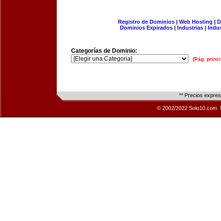
Registro de Dominios
|
Web Hosting
|
D
Dominios Expirados
|
Industrias
|
Indu
Categorías de Dominio:
[Pág. princi
** Precios expre
© 2002/2022 Solo10.com