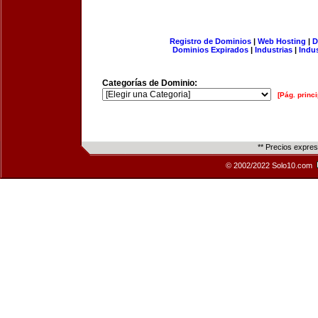
Registro de Dominios
|
Web Hosting
|
D
Dominios Expirados
|
Industrias
|
Indu
Categorías de Dominio:
[Pág. princi
** Precios expre
© 2002/2022 Solo10.com