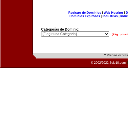
Registro de Dominios
|
Web Hosting
|
D
Dominios Expirados
|
Industrias
|
Indu
Categorías de Dominio:
[Pág. princi
** Precios expre
© 2002/2022 Solo10.com