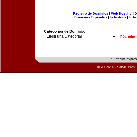
Registro de Dominios
|
Web Hosting
|
D
Dominios Expirados
|
Industrias
|
Indu
Categorías de Dominio:
[Pág. princi
** Precios expre
© 2002/2022 Solo10.com