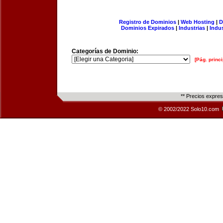
Registro de Dominios
|
Web Hosting
|
D
Dominios Expirados
|
Industrias
|
Indu
Categorías de Dominio:
[Pág. princi
** Precios expre
© 2002/2022 Solo10.com