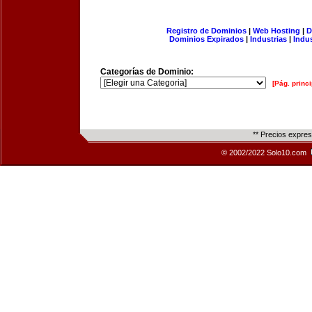
Registro de Dominios
|
Web Hosting
|
D
Dominios Expirados
|
Industrias
|
Indu
Categorías de Dominio:
[Pág. princi
** Precios expre
© 2002/2022 Solo10.com