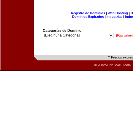
Registro de Dominios
|
Web Hosting
|
D
Dominios Expirados
|
Industrias
|
Indu
Categorías de Dominio:
[Pág. princi
** Precios expre
© 2002/2022 Solo10.com