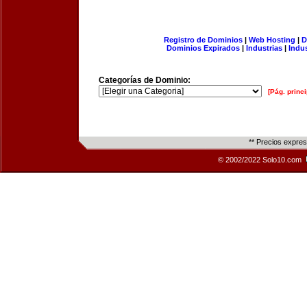
Registro de Dominios
|
Web Hosting
|
D
Dominios Expirados
|
Industrias
|
Indu
Categorías de Dominio:
[Pág. princi
** Precios expre
© 2002/2022 Solo10.com