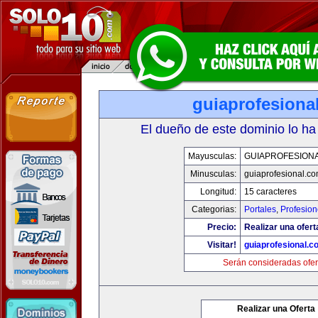
guiaprofesiona
El dueño de este dominio lo ha
Mayusculas:
GUIAPROFESION
Minusculas:
guiaprofesional.c
Longitud:
15 caracteres
Categorias:
Portales
,
Profesio
Precio:
Realizar una ofert
Visitar!
guiaprofesional.c
Serán consideradas ofer
Realizar una Oferta