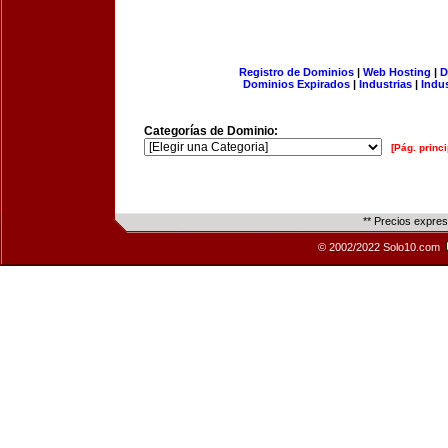
Registro de Dominios
|
Web Hosting
|
D
Dominios Expirados
|
Industrias
|
Indu
Categorías de Dominio:
[Pág. princi
** Precios expre
© 2002/2022 Solo10.com