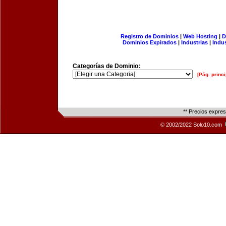
Registro de Dominios
|
Web Hosting
|
D
Dominios Expirados
|
Industrias
|
Indu
Categorías de Dominio:
[Pág. princi
** Precios expre
© 2002/2022 Solo10.com