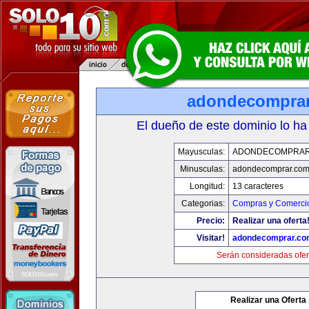
adondecompra
El dueño de este dominio lo ha
Mayusculas:
ADONDECOMPRAR
Minusculas:
adondecomprar.co
Longitud:
13 caracteres
Categorias:
Compras y Comercio
Precio:
Realizar una oferta
Visitar!
adondecomprar.co
Serán consideradas ofer
Realizar una Oferta