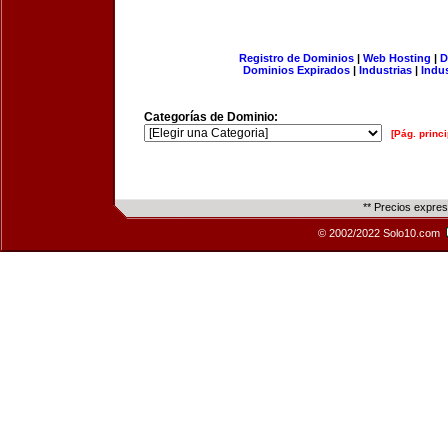
Registro de Dominios
|
Web Hosting
|
D
Dominios Expirados
|
Industrias
|
Indu
Categorías de Dominio:
[Pág. princi
** Precios expre
© 2002/2022 Solo10.com