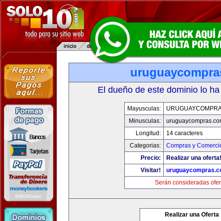
uruguaycompra
El dueño de este dominio lo ha
Mayusculas:
URUGUAYCOMPRA
Minusculas:
uruguaycompras.co
Longitud:
14 caracteres
Categorias:
Compras y Comercio
Precio:
Realizar una oferta
Visitar!
uruguaycompras.
Serán consideradas ofer
Realizar una Oferta