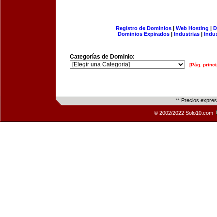
Registro de Dominios
|
Web Hosting
|
D
Dominios Expirados
|
Industrias
|
Indu
Categorías de Dominio:
[Pág. princi
** Precios expre
© 2002/2022 Solo10.com