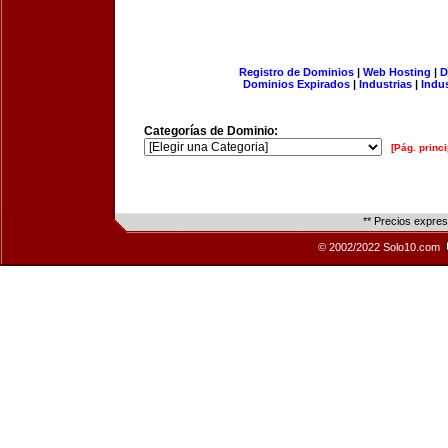
Registro de Dominios
|
Web Hosting
|
D
Dominios Expirados
|
Industrias
|
Indu
Categorías de Dominio:
[Pág. princi
** Precios expre
© 2002/2022 Solo10.com