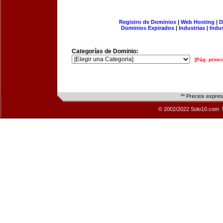
Registro de Dominios
|
Web Hosting
|
D
Dominios Expirados
|
Industrias
|
Indu
Categorías de Dominio:
[Pág. princi
** Precios expre
© 2002/2022 Solo10.com