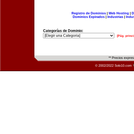
Registro de Dominios
|
Web Hosting
|
D
Dominios Expirados
|
Industrias
|
Indu
Categorías de Dominio:
[Pág. princi
** Precios expre
© 2002/2022 Solo10.com