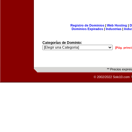
Registro de Dominios
|
Web Hosting
|
D
Dominios Expirados
|
Industrias
|
Indu
Categorías de Dominio:
[Pág. princi
** Precios expre
© 2002/2022 Solo10.com