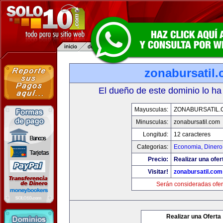
zonabursatil
El dueño de este dominio lo ha
Mayusculas:
ZONABURSATIL.
Minusculas:
zonabursatil.com
Longitud:
12 caracteres
Categorias:
Economia, Dinero
Precio:
Realizar una ofer
Visitar!
zonabursatil.com
Serán consideradas ofer
Realizar una Oferta