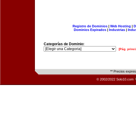
Registro de Dominios
|
Web Hosting
|
D
Dominios Expirados
|
Industrias
|
Indu
Categorías de Dominio:
[Pág. princi
** Precios expre
© 2002/2022 Solo10.com