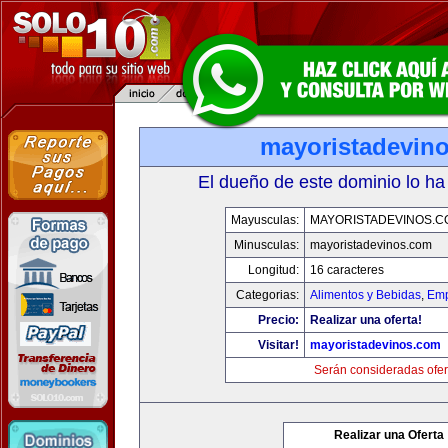
mayoristadevin
El dueño de este dominio lo ha
Mayusculas:
MAYORISTADEVINOS.C
Minusculas:
mayoristadevinos.com
Longitud:
16 caracteres
Categorias:
Alimentos y Bebidas
,
Emp
Precio:
Realizar una oferta!
Visitar!
mayoristadevinos.com
Serán consideradas ofer
Realizar una Oferta