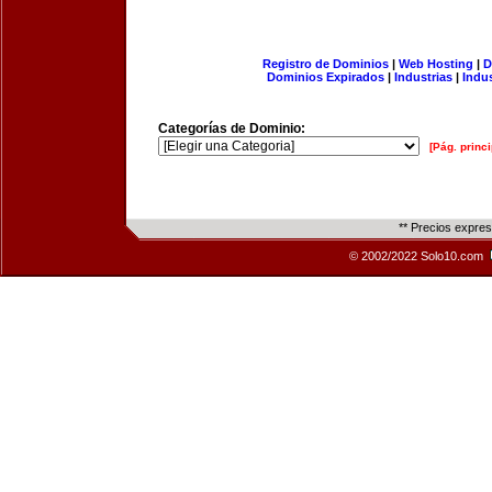
Registro de Dominios
|
Web Hosting
|
D
Dominios Expirados
|
Industrias
|
Indu
Categorías de Dominio:
[Pág. princi
** Precios expre
© 2002/2022 Solo10.com