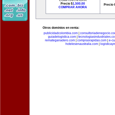
COMPRAR AHORA
Precio $
1,500.00
Precio 
COMPRAR AHORA
Otros dominios en venta:
publicidadcolombia.com
|
consultoriadenegocio.c
guiadelogistica.com
|
tecnologiasindustriales.c
remateganadero.com
|
comprasrapidas.com
|
e-c
hotelesenaustralia.com
|
logistica