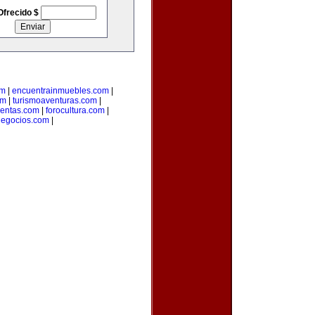
Ofrecido $
om
|
encuentrainmuebles.com
|
om
|
turismoaventuras.com
|
uentas.com
|
forocultura.com
|
ynegocios.com
|