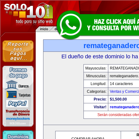
remateganader
El dueño de este dominio lo ha
Mayusculas:
REMATEGANAD
Minusculas:
remateganadero
Longitud:
14 caracteres
Categorias:
Ventas y Comerci
Precio:
$1,500.00
Visitar!
remateganader
Serán consideradas ofer
R