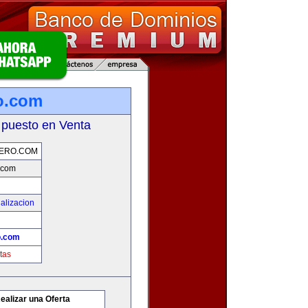
o.com
 puesto en Venta
ERO.COM
.com
alizacion
o.com
tas
ealizar una Oferta