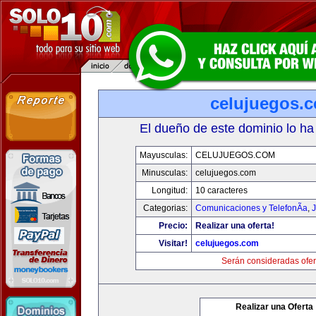
celujuegos.
El dueño de este dominio lo ha
Mayusculas:
CELUJUEGOS.COM
Minusculas:
celujuegos.com
Longitud:
10 caracteres
Categorias:
Comunicaciones y TelefonÃ­a
,
J
Precio:
Realizar una oferta!
Visitar!
celujuegos.com
Serán consideradas ofer
Realizar una Oferta