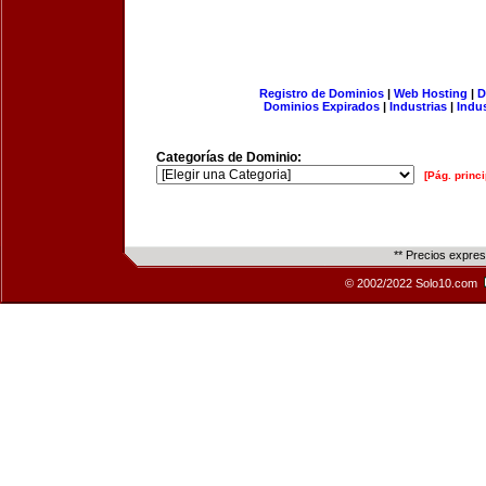
Registro de Dominios
|
Web Hosting
|
D
Dominios Expirados
|
Industrias
|
Indu
Categorías de Dominio:
[Pág. princi
** Precios expre
© 2002/2022 Solo10.com