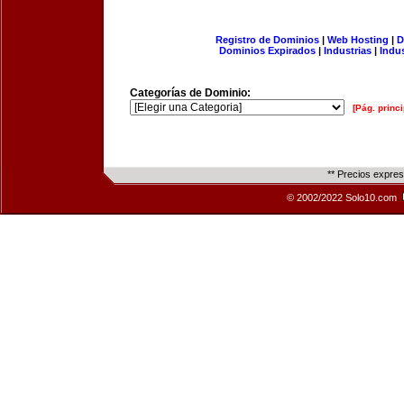
Registro de Dominios
|
Web Hosting
|
D
Dominios Expirados
|
Industrias
|
Indu
Categorías de Dominio:
[Pág. princi
** Precios expre
© 2002/2022 Solo10.com