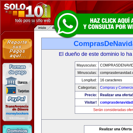
ComprasDeNavid
El dueño de este dominio lo ha
Mayusculas:
COMPRASDENAVI
Minusculas:
comprasdenavidad.
Longitud:
16 caracteres
Categorias:
Compras y Comercio
Precio:
Realizar una oferta
Visitar!
comprasdenavidad
Serán consideradas ofer
Realizar una Oferta