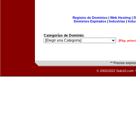
Registro de Dominios
|
Web Hosting
|
D
Dominios Expirados
|
Industrias
|
Indu
Categorías de Dominio:
[Pág. princi
** Precios expre
© 2002/2022 Solo10.com