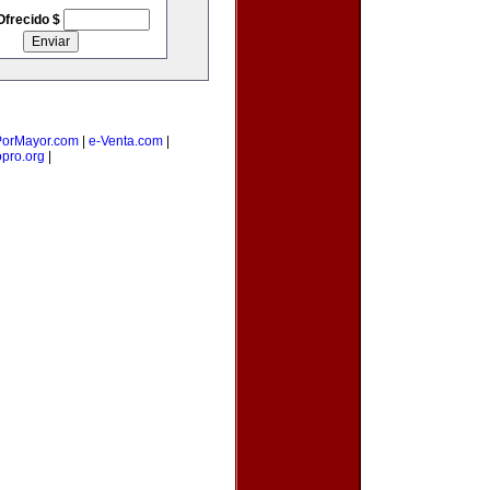
Ofrecido $
orMayor.com
|
e-Venta.com
|
opro.org
|