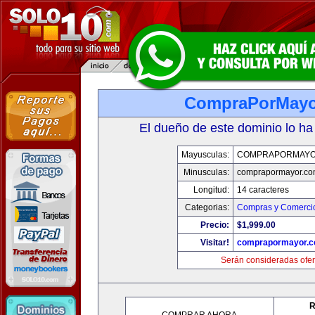
CompraPorMayo
El dueño de este dominio lo ha
Mayusculas:
COMPRAPORMAYO
Minusculas:
comprapormayor.co
Longitud:
14 caracteres
Categorias:
Compras y Comercio
Precio:
$1,999.00
Visitar!
comprapormayor.
Serán consideradas ofer
R