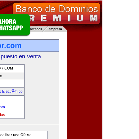
r.com
 puesto en Venta
R.COM
m
 ElectrÃ³nico
com
tas
ealizar una Oferta