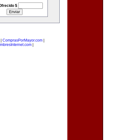
Ofrecido $
|
ComprasPorMayor.com
|
mbresInternet.com
|