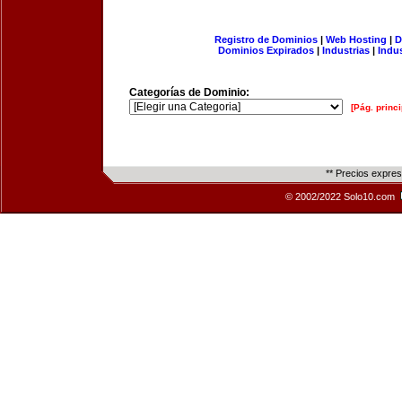
Registro de Dominios
|
Web Hosting
|
D
Dominios Expirados
|
Industrias
|
Indu
Categorías de Dominio:
[Pág. princi
** Precios expre
© 2002/2022 Solo10.com