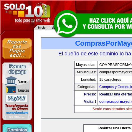
ComprasPorMay
El dueño de este dominio lo ha
Mayusculas:
COMPRASPORMAY
Minusculas:
compraspormayor.c
Longitud:
15 caracteres
Categorias:
Compras y Comercio
Precio:
Realizar una oferta
Visitar!
compraspormayor
Serán consideradas ofer
Realizar una Oferta