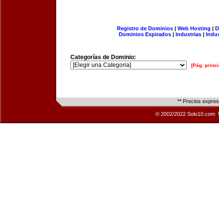
Registro de Dominios
|
Web Hosting
|
D
Dominios Expirados
|
Industrias
|
Indu
Categorías de Dominio:
[Pág. princi
** Precios expre
© 2002/2022 Solo10.com