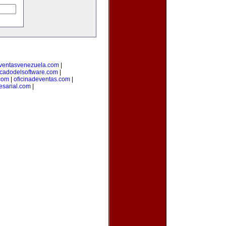
ventasvenezuela.com
|
cadodelsoftware.com
|
com
|
oficinadeventas.com
|
sarial.com
|