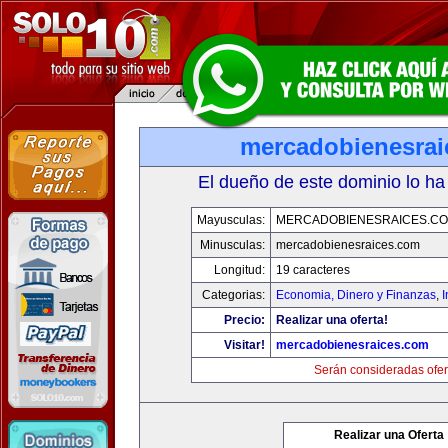
mercadobienesrai
El dueño de este dominio lo ha
Mayusculas:
MERCADOBIENESRAICES.C
Minusculas:
mercadobienesraices.com
Longitud:
19 caracteres
Categorias:
Economia, Dinero y Finanzas
,
Precio:
Realizar una oferta!
Visitar!
mercadobienesraices.com
Serán consideradas ofer
Realizar una Oferta