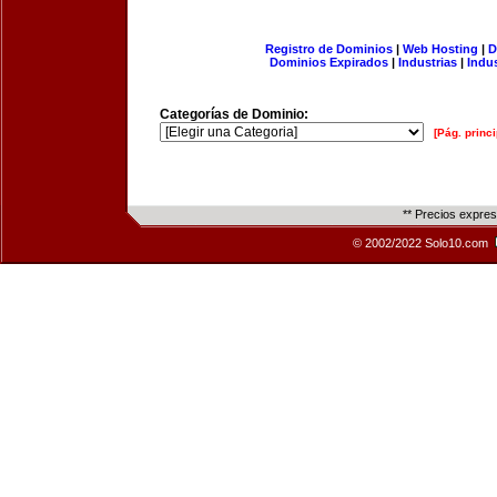
Registro de Dominios
|
Web Hosting
|
D
Dominios Expirados
|
Industrias
|
Indu
Categorías de Dominio:
[Pág. princi
** Precios expre
© 2002/2022 Solo10.com