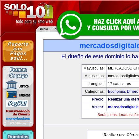
mercadosdigital
El dueño de este dominio lo ha
Mayusculas:
MERCADOSDIGIT
Minusculas:
mercadosdigitale
Longitud:
17 caracteres
Categorias:
Economia, Dinero
Precio:
Realizar una ofer
Visitar!
mercadosdigital
Serán consideradas ofer
Realizar una Oferta