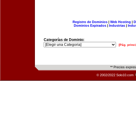
Registro de Dominios
|
Web Hosting
|
D
Dominios Expirados
|
Industrias
|
Indu
Categorías de Dominio:
[Pág. princi
** Precios expre
© 2002/2022 Solo10.com