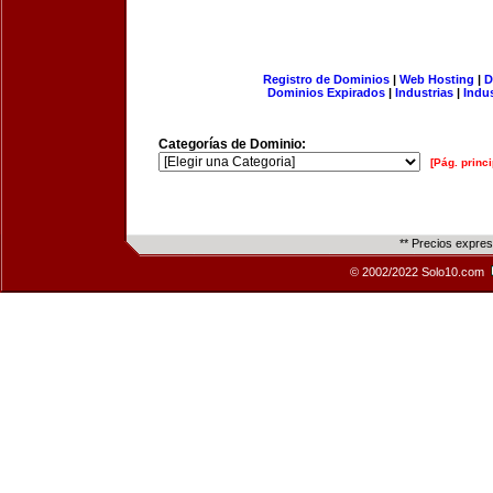
Registro de Dominios
|
Web Hosting
|
D
Dominios Expirados
|
Industrias
|
Indu
Categorías de Dominio:
[Pág. princi
** Precios expre
© 2002/2022 Solo10.com