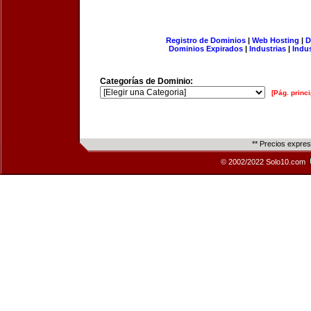
Registro de Dominios
|
Web Hosting
|
D
Dominios Expirados
|
Industrias
|
Indu
Categorías de Dominio:
[Pág. princi
** Precios expre
© 2002/2022 Solo10.com