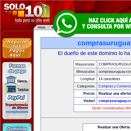
comprasurugua
El dueño de este dominio lo ha
Mayusculas:
COMPRASURUGUA
Minusculas:
comprasuruguay.co
Longitud:
14 caracteres
Categorias:
Compras y Comercio
Precio:
Realizar una oferta
Visitar!
comprasuruguay.c
Serán consideradas ofer
Realizar una Oferta