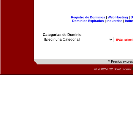
Registro de Dominios
|
Web Hosting
|
D
Dominios Expirados
|
Industrias
|
Indu
Categorías de Dominio:
[Pág. princi
** Precios expre
© 2002/2022 Solo10.com