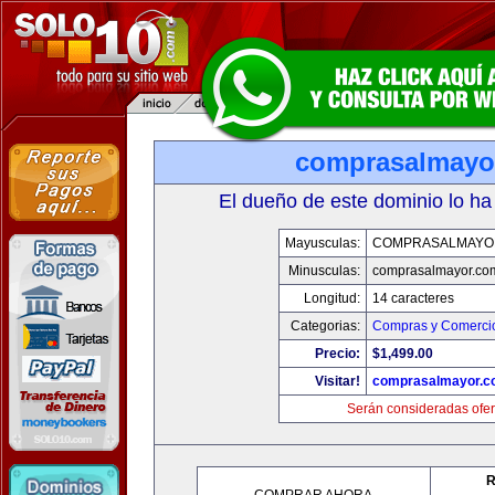
comprasalmayo
El dueño de este dominio lo ha
Mayusculas:
COMPRASALMAYO
Minusculas:
comprasalmayor.co
Longitud:
14 caracteres
Categorias:
Compras y Comercio
Precio:
$1,499.00
Visitar!
comprasalmayor.c
Serán consideradas ofer
R