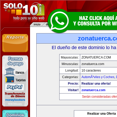
zonatuerca.
El dueño de este dominio lo ha
Mayusculas:
ZONATUERCA.COM
Minusculas:
zonatuerca.com
Longitud:
10 caracteres
Categorias:
AutomÃ³viles y Coches
,
Precio:
Realizar una oferta!
Visitar!
zonatuerca.com
Serán consideradas ofer
Realizar una Oferta