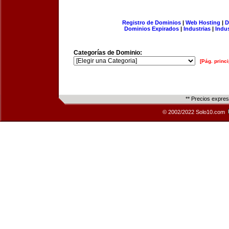
Registro de Dominios
|
Web Hosting
|
D
Dominios Expirados
|
Industrias
|
Indu
Categorías de Dominio:
[Pág. princi
** Precios expre
© 2002/2022 Solo10.com