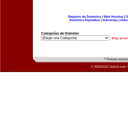
Registro de Dominios
|
Web Hosting
|
D
Dominios Expirados
|
Industrias
|
Indu
Categorías de Dominio:
[Pág. princi
** Precios expre
© 2002/2022 Solo10.com