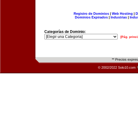
Registro de Dominios
|
Web Hosting
|
D
Dominios Expirados
|
Industrias
|
Indu
Categorías de Dominio:
[Pág. princi
** Precios expre
© 2002/2022 Solo10.com