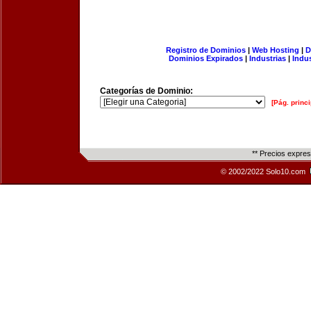
Registro de Dominios
|
Web Hosting
|
D
Dominios Expirados
|
Industrias
|
Indu
Categorías de Dominio:
[Pág. princi
** Precios expre
© 2002/2022 Solo10.com