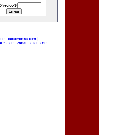
Ofrecido $
com
|
cursoventas.com
|
blico.com
|
zonaresellers.com
|