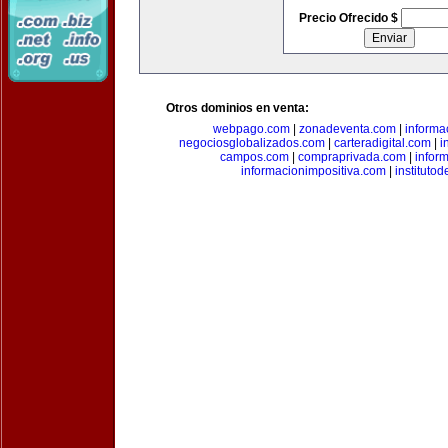
Precio Ofrecido $
Otros dominios en venta:
webpago.com
|
zonadeventa.com
|
inform
negociosglobalizados.com
|
carteradigital.com
|
i
campos.com
|
compraprivada.com
|
infor
informacionimpositiva.com
|
instituto