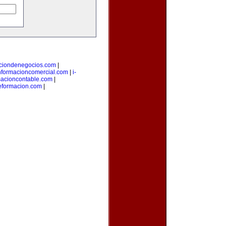
aciondenegocios.com
|
nformacioncomercial.com
|
i-
macioncontable.com
|
deformacion.com
|