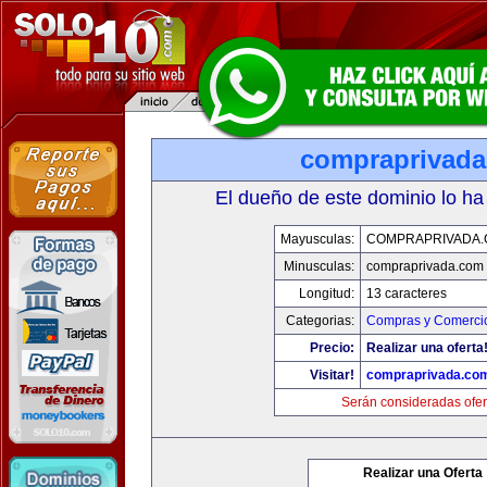
compraprivad
El dueño de este dominio lo ha
Mayusculas:
COMPRAPRIVADA
Minusculas:
compraprivada.com
Longitud:
13 caracteres
Categorias:
Compras y Comercio
Precio:
Realizar una oferta
Visitar!
compraprivada.co
Serán consideradas ofer
Realizar una Oferta