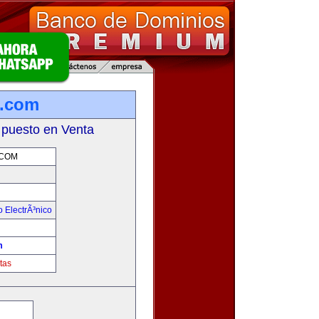
a.com
 puesto en Venta
.COM
 ElectrÃ³nico
!
m
tas